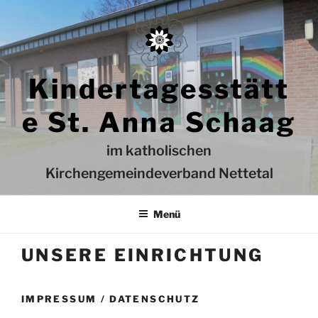
Zum
Inhalt
springen
Kindertagesstätt
e St. Anna Schaag
im katholischen
Kirchengemeindeverband Nettetal
Menü
UNSERE EINRICHTUNG
IMPRESSUM / DATENSCHUTZ