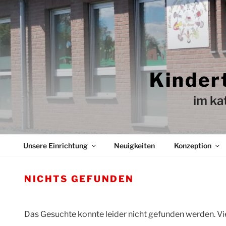
Zum
Inhalt
springen
Kinder
im ka
Unsere Einrichtung
Neuigkeiten
Konzeption
NICHTS GEFUNDEN
Das Gesuchte konnte leider nicht gefunden werden. Viel